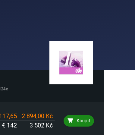
124c
117,65
2 894,00 Kč
Koupit
€ 142
3 502 Kč