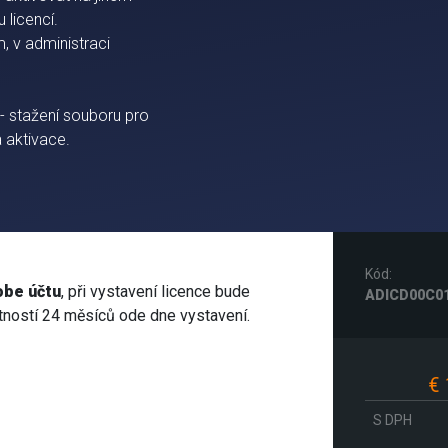
 licencí.
m, v administraci
 - stažení souboru pro
 aktivace.
Kód:
be účtu
, při vystavení licence bude
ADICD00C0
tností 24 měsíců ode dne vystavení.
€ 
S DPH