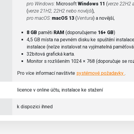
pro Windows:
Microsoft
Windows 11
(
verze 22H2 
(
verze 21H2, 22H2 nebo novější
),
pro macOS:
macOS 13
(
Ventura
) a novější,
8 GB
paměti
RAM
(doporučujeme
16+ GB
)
4,5 GB místa na pevném disku ke spuštění instalac
instalace (nelze instalovat na vyjímatelná paměťová
32bitová grafická karta.
Monitor s rozlišením 1024 × 768 (doporučuje se roz
Pro více informací navštivte
systémové požadavky
.
licence v online účtu, instalace ke stažení
k dispozici ihned