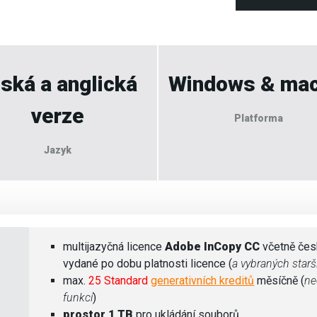
ská a anglická
Windows & ma
verze
Platforma
Jazyk
multijazyčná licence
Adobe InCopy CC
včetně česk
vydané po dobu platnosti licence (
a vybraných starš
max.
25 Standard
generativních kreditů
měsíčně (
ne
funkcí
)
prostor 1 TB
pro ukládání souborů