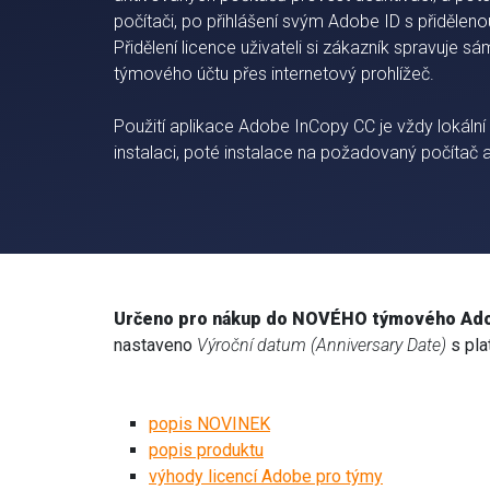
počítači, po přihlášení svým Adobe ID s přidělenou
Přidělení licence uživateli si zákazník spravuje sá
týmového účtu přes internetový prohlížeč.
Použití aplikace Adobe InCopy CC je vždy lokální
instalaci, poté instalace na požadovaný počítač a
Určeno pro nákup do NOVÉHO týmového Ado
nastaveno
Výroční datum (Anniversary Date)
s pla
popis NOVINEK
popis produktu
výhody licencí Adobe pro týmy