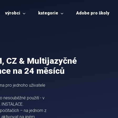
výrobci
kategorie
Adobe pro školy
 CZ & Multijazyčné
ce na 24 měsíců
a pro jednoho uživatele
ro nesouběžné použití - v
A INSTALACE.
h počítačích – na jednom z
 aktivovat na jiném