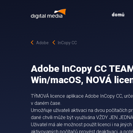
domů
Adobe
InCopy CC
Adobe InCopy CC TEAM,
Win/macOS, NOVÁ licen
TÝMOVÁ licence aplikace Adobe InCopy CC, určen
v daném čase.
Umožňuje uživateli aktivaci na dvou počítačích p
dané chvíli může být využívána VŽDY JEN JEDN
Uživatel má ale možnost použít licenci i na jinýc
aktivovaných počítačů provést deaktivaci, a poté