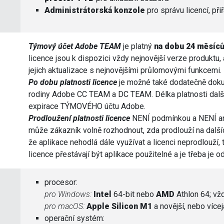
Administrátorská konzole
pro správu licencí, při
Týmový účet Adobe TEAM
je platný
na dobu 24 měsíců
licence jsou k dispozici vždy nejnovější verze produktu
jejich aktualizace s nejnovějšími průlomovými funkcemi.
Po dobu platnosti licence
je možné také dodatečně dokup
rodiny Adobe CC TEAM a DC TEAM. Délka platnosti další 
expirace TÝMOVÉHO účtu Adobe.
Prodloužení platnosti licence
NENÍ podmínkou a NENÍ ani
může zákazník volně rozhodnout, zda prodlouží na dalších
že aplikace nehodlá dále využívat a licenci neprodlouží,
licence přestávají být aplikace použitelné a je třeba je o
procesor:
pro Windows:
Intel
64-bit nebo
AMD
Athlon 64; vž
pro macOS:
Apple Silicon M1
a novější, nebo více
operační systém: