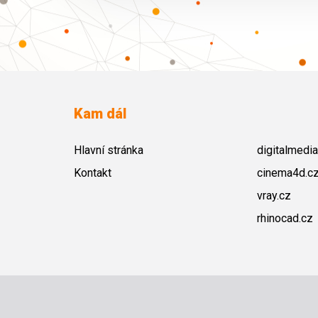
Kam dál
Hlavní stránka
digitalmedia
Kontakt
cinema4d.c
vray.cz
rhinocad.cz