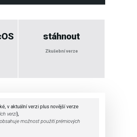
cOS
stáhnout
Zkušební verze
é, v aktuální verzi plus novější verze
ích verzí
),
obsahuje možnost použití prémiových